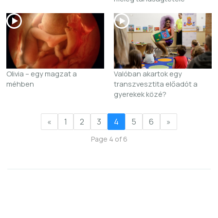
Olivia – egy magzat a
Valóban akartok egy
méhben
transzvesztita előadót a
gyerekek közé?
«
1
2
3
4
5
6
»
Page 4 of 6