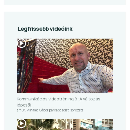
Legfrissebb videóink
Kommunikációs videotréning 8: A változás
lépcsői
Dr. Mihalec Gábor párkapcsolati sorozata