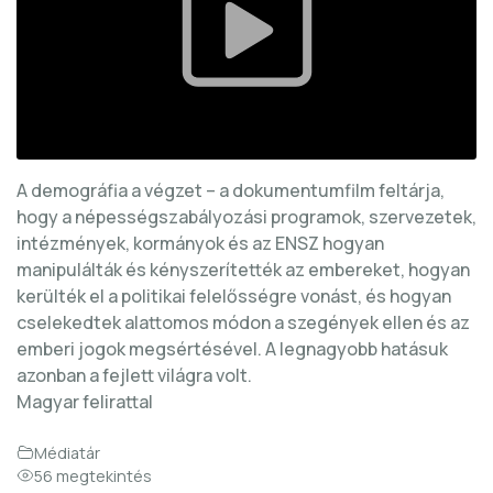
A demográfia a végzet – a dokumentumfilm feltárja,
hogy a népességszabályozási programok, szervezetek,
intézmények, kormányok és az ENSZ hogyan
manipulálták és kényszerítették az embereket, hogyan
kerülték el a politikai felelősségre vonást, és hogyan
cselekedtek alattomos módon a szegények ellen és az
emberi jogok megsértésével. A legnagyobb hatásuk
azonban a fejlett világra volt.
Magyar felirattal
Médiatár
56 megtekintés