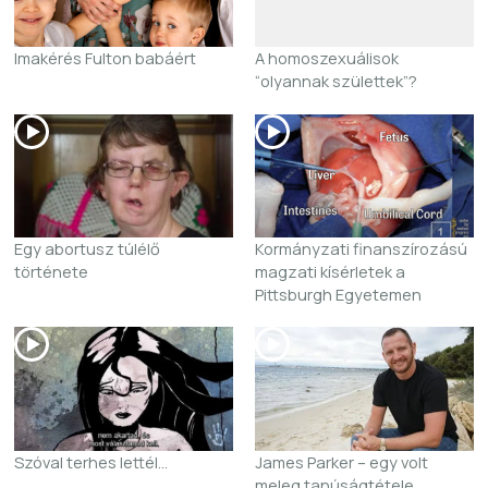
Imakérés Fulton babáért
A homoszexuálisok
“olyannak születtek”?
Egy abortusz túlélő
Kormányzati finanszírozású
története
magzati kísérletek a
Pittsburgh Egyetemen
Szóval terhes lettél…
James Parker – egy volt
meleg tanúságtétele