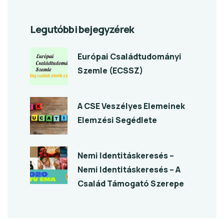
Legutóbbi bejegyzérek
Európai Családtudományi
Szemle (ECSSZ)
A CSE Veszélyes Elemeinek
Elemzési Segédlete
Nemi Identitáskeresés –
Nemi Identitáskeresés – A
Család Támogató Szerepe