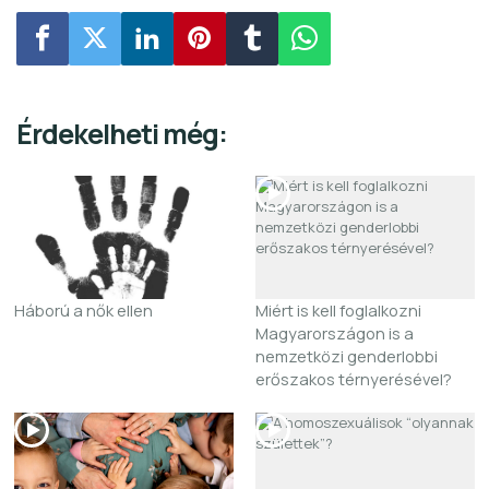
Érdekelheti még:
Háború a nők ellen
Miért is kell foglalkozni
Magyarországon is a
nemzetközi genderlobbi
erőszakos térnyerésével?