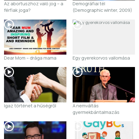
Az abortuszhoz való jog – a
Demográfiai tél
férfiak joga?
(Demographic winter, 2009)
Dear Mom – drága mama
Egy gyerekorvos vallomása
Igaz történet a hűségről
A nemváltás
gyermekbántalmazás