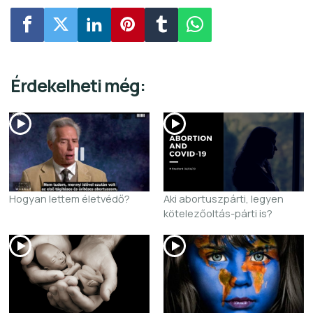
Érdekelheti még:
Hogyan lettem életvédő?
Aki abortuszpárti, legyen
kötelezőoltás-párti is?