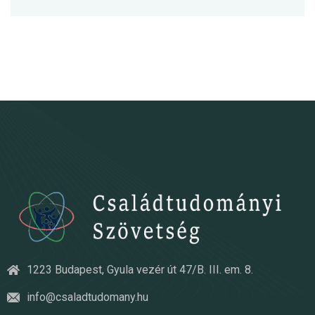
1223 Budapest, Gyula vezér út 47/B. III. em. 8.
info@csaladtudomany.hu