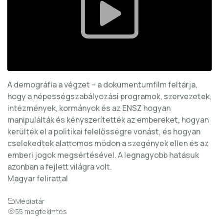
A demográfia a végzet – a dokumentumfilm feltárja,
hogy a népességszabályozási programok, szervezetek,
intézmények, kormányok és az ENSZ hogyan
manipulálták és kényszerítették az embereket, hogyan
kerülték el a politikai felelősségre vonást, és hogyan
cselekedtek alattomos módon a szegények ellen és az
emberi jogok megsértésével. A legnagyobb hatásuk
azonban a fejlett világra volt.
Magyar felirattal
Médiatár
55 megtekintés