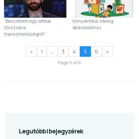
“Beszéltem egy afrikai
Könyvkritika: Meleg
törzzsel a
ábécéskönyv
transzneműségről”
«
1
…
3
4
5
6
»
Page 5 of 6
Legutóbbi bejegyzérek