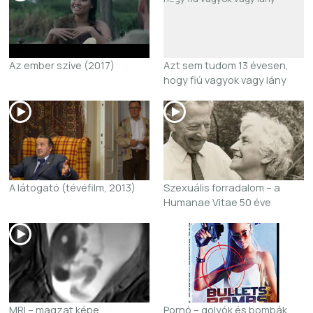
Az ember szíve (2017)
Azt sem tudom 13 évesen,
hogy fiú vagyok vagy lány
A látogató (tévéfilm, 2013)
Szexuális forradalom – a
Humanae Vitae 50 éve
MRI – magzat képe
Pornó – golyók és bombák