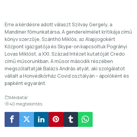
Erre a kérdésre adott választ Szilvay Gergely, a
Mandiner főmunkatársa, A genderelmélet kritikája című
könyv szerzője, Szánthó Miklós, az Alapjogokért
Központ igazgatója és Skype-on kapcsoltuk Pogrányi
Lovas Miklóst, a XXI. Század Intézet kutatóját Credo
című műsorunkban. A műsor második részében
megszólaltatják Balázs András atyát, aki szolgálatot
vállalt a Honvédkórház Covid osztályán – ápolóként és
papként egyaránt.
Médiatár
40 megtekintés