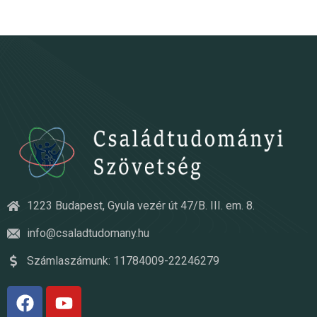
1223 Budapest, Gyula vezér út 47/B. III. em. 8.
info@csaladtudomany.hu
Számlaszámunk: 11784009-22246279