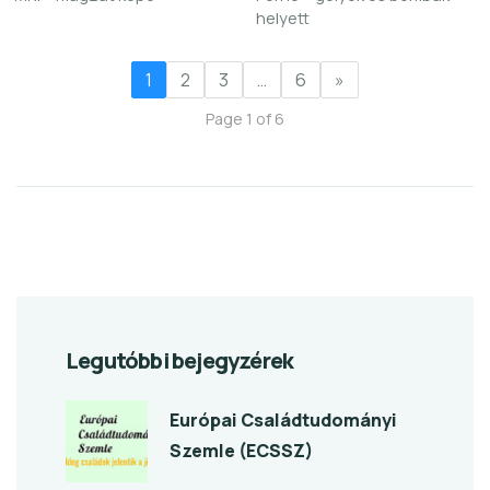
helyett
1
2
3
…
6
»
Page 1 of 6
Legutóbbi bejegyzérek
Európai Családtudományi
Szemle (ECSSZ)