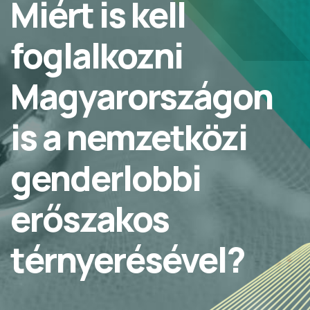
Miért is kell
foglalkozni
Magyarországon
is a nemzetközi
genderlobbi
erőszakos
térnyerésével?