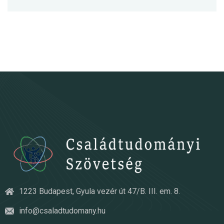
1223 Budapest, Gyula vezér út 47/B. III. em. 8.
info@csaladtudomany.hu