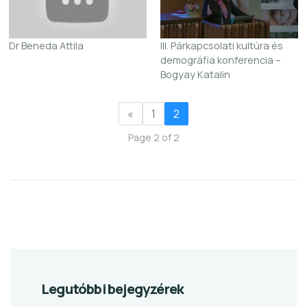
Dr Beneda Attila
III. Párkapcsolati kultúra és
demográfia konferencia –
Bogyay Katalin
«
1
2
Page 2 of 2
Legutóbbi bejegyzérek