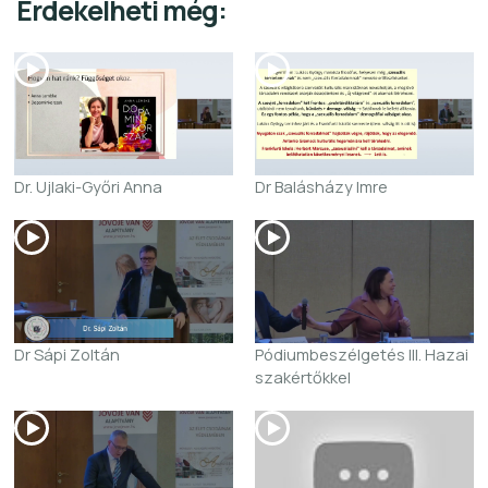
Érdekelheti még:
Dr. Ujlaki-Győri Anna
Dr Balásházy Imre
Dr Sápi Zoltán
Pódiumbeszélgetés III. Hazai
szakértőkkel