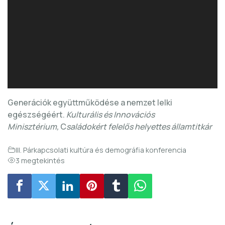
Generációk együttműködése a nemzet lelki
egészségéért.
Kulturális és Innovációs
Minisztérium,
C
saládokért felelős helyettes államtitkár
III. Párkapcsolati kultúra és demográfia konferencia
3 megtekintés