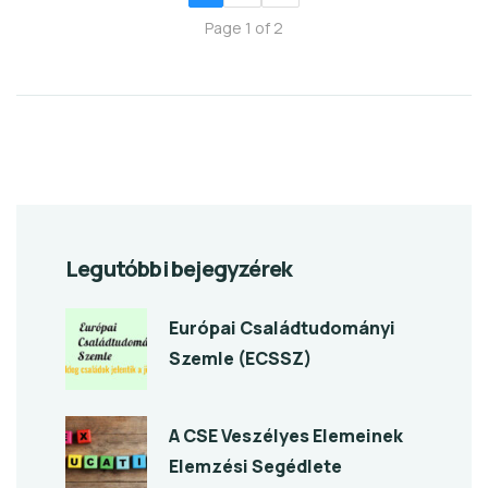
Page 1 of 2
Legutóbbi bejegyzérek
Európai Családtudományi
Szemle (ECSSZ)
A CSE Veszélyes Elemeinek
Elemzési Segédlete