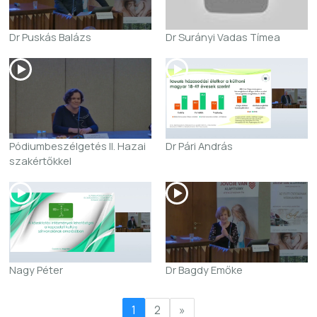
Dr Puskás Balázs
Dr Surányi Vadas Tímea
Pódiumbeszélgetés II. Hazai
Dr Pári András
szakértőkkel
Nagy Péter
Dr Bagdy Emőke
1
2
»