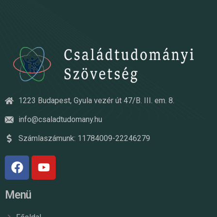
1223 Budapest, Gyula vezér út 47/B. III. em. 8.
info@csaladtudomany.hu
Számlaszámunk: 11784009-22246279
Menü