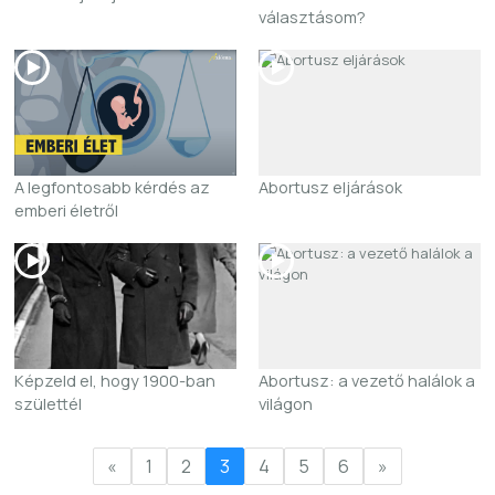
választásom?
A legfontosabb kérdés az
Abortusz eljárások
emberi életről
Képzeld el, hogy 1900-ban
Abortusz: a vezető halálok a
születtél
világon
«
1
2
3
4
5
6
»