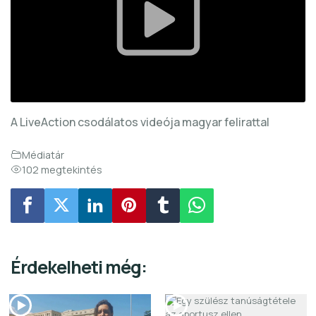
A LiveAction csodálatos videója magyar felirattal
Médiatár
102 megtekintés
Érdekelheti még: