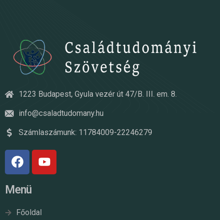
1223 Budapest, Gyula vezér út 47/B. III. em. 8.
info@csaladtudomany.hu
Számlaszámunk: 11784009-22246279
Menü
Főoldal