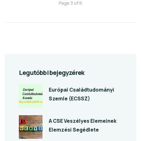
Page 3 of 6
Legutóbbi bejegyzérek
Európai Családtudományi
Szemle (ECSSZ)
A CSE Veszélyes Elemeinek
Elemzési Segédlete