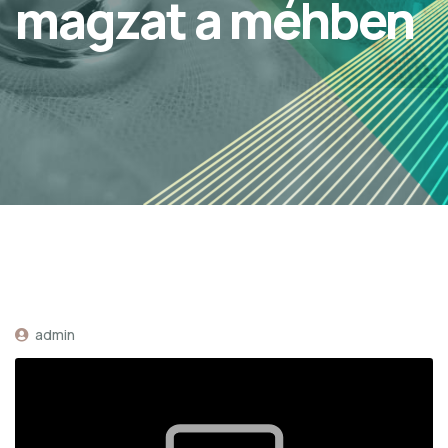
magzat a méhben
admin