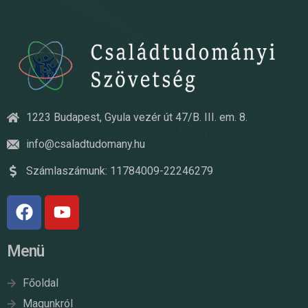
1223 Budapest, Gyula vezér út 47/B. III. em. 8.
info@csaladtudomany.hu
Számlaszámunk: 11784009-22246279
Menü
Főoldal
Magunkról