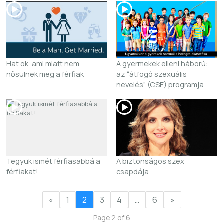
Hat ok, ami miatt nem
A gyermekek elleni háború:
nősülnek meg a férfiak
az “átfogó szexuális
nevelés” (CSE) programja
Tegyük ismét férfiasabbá a
A biztonságos szex
férfiakat!
csapdája
«
1
2
3
4
…
6
»
Page 2 of 6