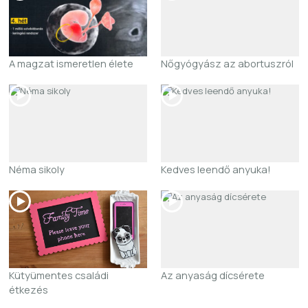
A magzat ismeretlen élete
Nőgyógyász az abortuszról
Néma sikoly
Kedves leendő anyuka!
Kütyümentes családi
Az anyaság dícsérete
étkezés