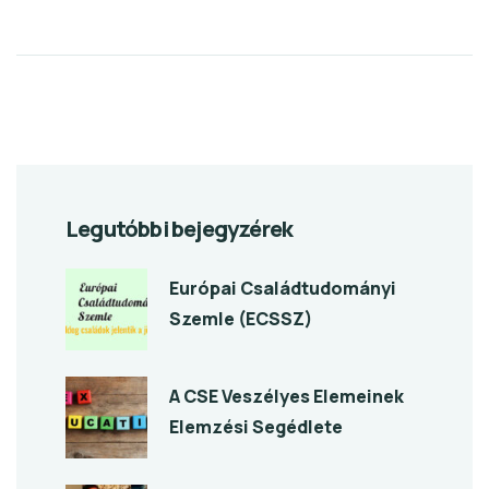
Legutóbbi bejegyzérek
Európai Családtudományi
Szemle (ECSSZ)
A CSE Veszélyes Elemeinek
Elemzési Segédlete