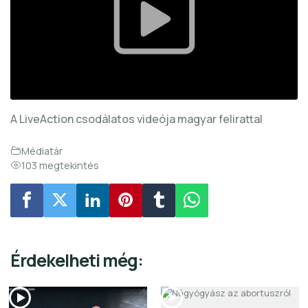
A LiveAction csodálatos videója magyar felirattal
Médiatár
103 megtekintés
Érdekelheti még: