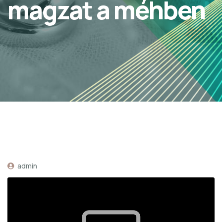
magzat a méhben
admin