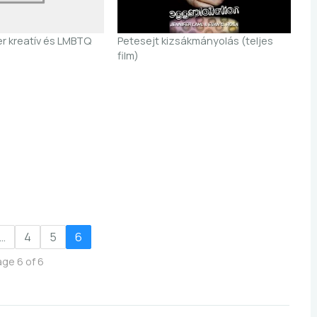
er kreatív és LMBTQ
Petesejt kizsákmányolás (teljes
film)
…
4
5
6
age 6 of 6