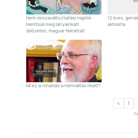
Nem visszaváltoztatási naplók:
12 éves, gend
Mentsük meg lányainkat!
aktivista
(előzetes, magyar felirattal)
Mi ez a rohanás a nemváltás miatt?
«
1
P