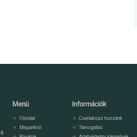
Menü
Információk
Főoldal
Csatlakozz hozzánk
Magunkról
Támogatás
8.
Rovatok
Adatvédelmi irányelvek