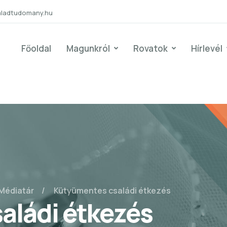
aladtudomany.hu
Főoldal
Magunkról
Rovatok
Hírlevél
Médiatár
Kütyümentes családi étkezés
aládi étkezés