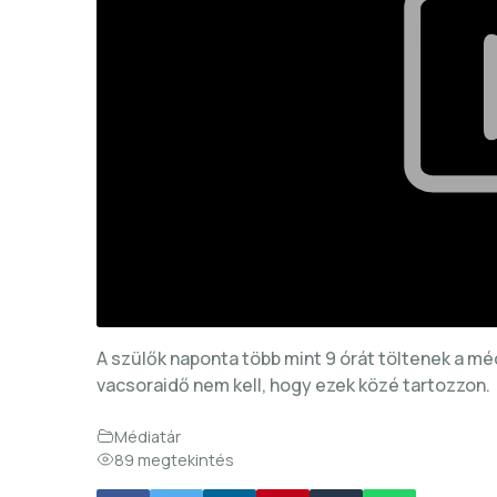
A szülők naponta több mint 9 órát töltenek a méd
vacsoraidő nem kell, hogy ezek közé tartozzon.
Médiatár
89 megtekintés