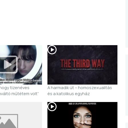
hogy tizenéves
A harmadik út – homoszexualitás
áltó műtétem volt”
és a katolikus egyház