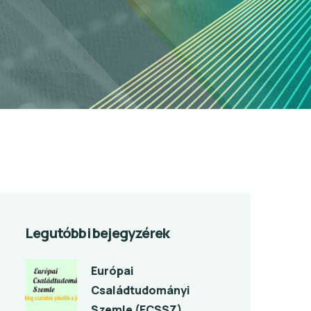
Legutóbbi bejegyzérek
Európai
Családtudományi
Szemle (ECSSZ)