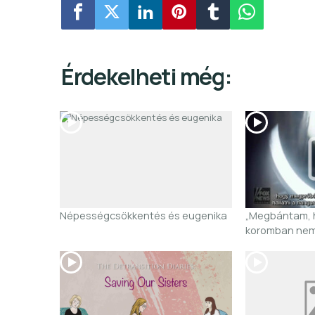
Érdekelheti még:
Népességcsökkentés és eugenika
„Megbántam, 
koromban nemv