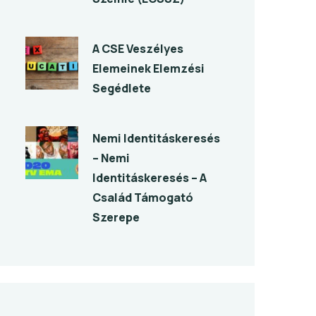
A CSE Veszélyes
Elemeinek Elemzési
Segédlete
Nemi Identitáskeresés
– Nemi
Identitáskeresés – A
Család Támogató
Szerepe