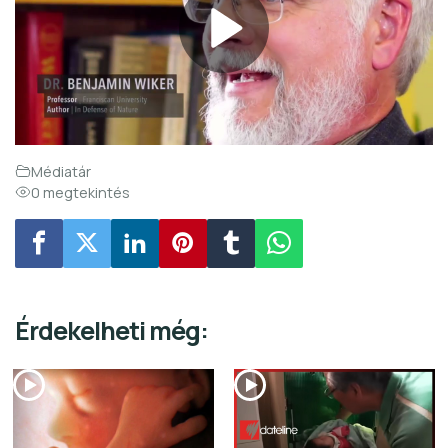
Médiatár
0 megtekintés
Érdekelheti még: