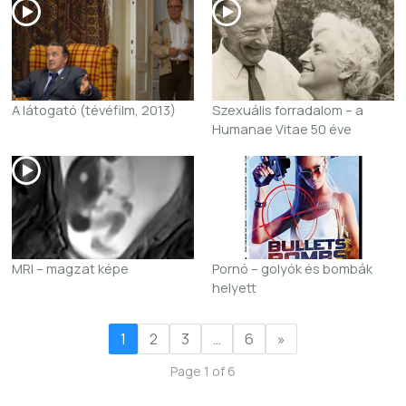
A látogató (tévéfilm, 2013)
Szexuális forradalom – a
Humanae Vitae 50 éve
MRI – magzat képe
Pornó – golyók és bombák
helyett
1
2
3
…
6
»
Page 1 of 6