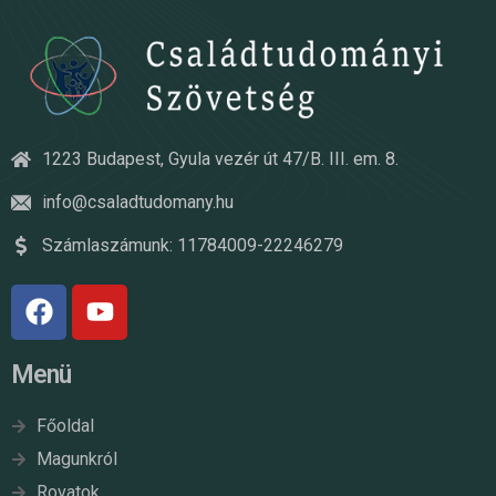
1223 Budapest, Gyula vezér út 47/B. III. em. 8.
info@csaladtudomany.hu
Számlaszámunk: 11784009-22246279
Menü
Főoldal
Magunkról
Rovatok