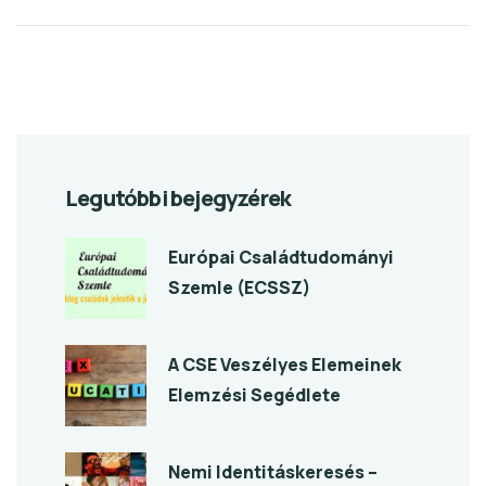
Legutóbbi bejegyzérek
Európai Családtudományi
Szemle (ECSSZ)
A CSE Veszélyes Elemeinek
Elemzési Segédlete
Nemi Identitáskeresés –