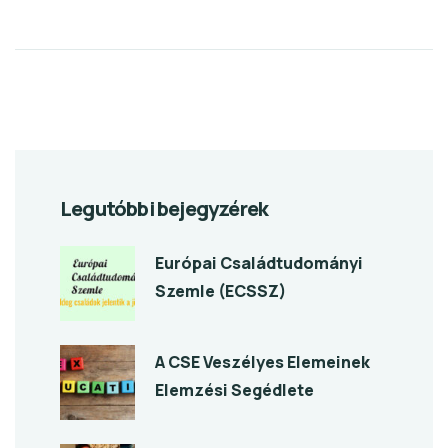
Legutóbbi bejegyzérek
Európai Családtudományi
Szemle (ECSSZ)
A CSE Veszélyes Elemeinek
Elemzési Segédlete