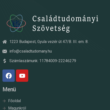
1223 Budapest, Gyula vezér út 47/B. III. em. 8.
info@csaladtudomany.hu
Számlaszámunk: 11784009-22246279
Menü
Főoldal
Magunkról