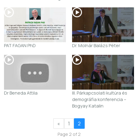
PAT FAGAN PhD
Dr. Molnár Balázs Péter
Dr Beneda Attila
III. Párkapcsolati kultúra és
demográfia konferencia –
Bogyay Katalin
«
1
2
Page 2 of 2