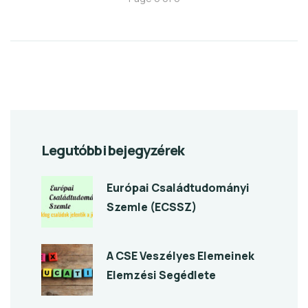
Legutóbbi bejegyzérek
Európai Családtudományi
Szemle (ECSSZ)
A CSE Veszélyes Elemeinek
Elemzési Segédlete