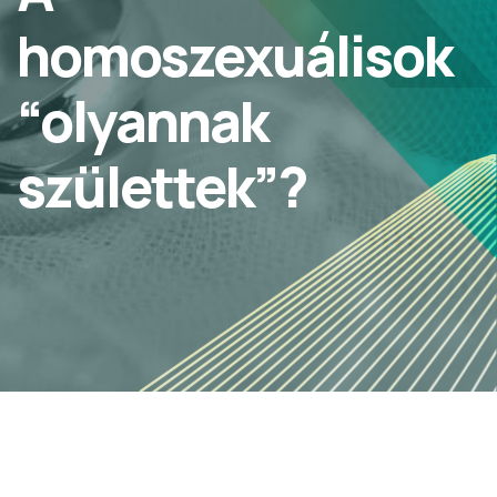
homoszexuálisok
“olyannak
születtek”?