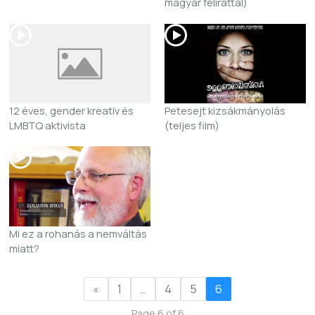
magyar felirattal)
12 éves, gender kreatív és
Petesejt kizsákmányolás
LMBTQ aktivista
(teljes film)
Mi ez a rohanás a nemváltás
miatt?
«
1
…
4
5
6
Page 6 of 6