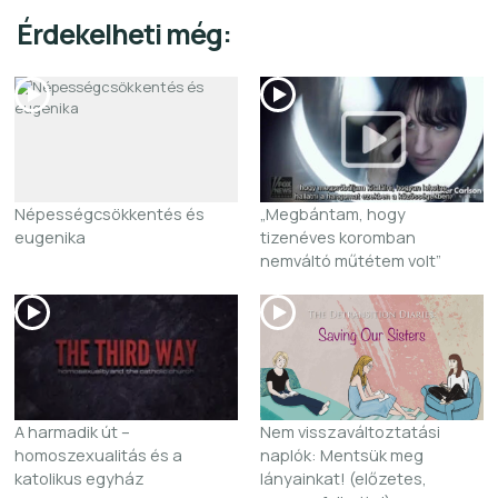
Érdekelheti még:
Népességcsökkentés és
„Megbántam, hogy
eugenika
tizenéves koromban
nemváltó műtétem volt”
A harmadik út –
Nem visszaváltoztatási
homoszexualitás és a
naplók: Mentsük meg
katolikus egyház
lányainkat! (előzetes,