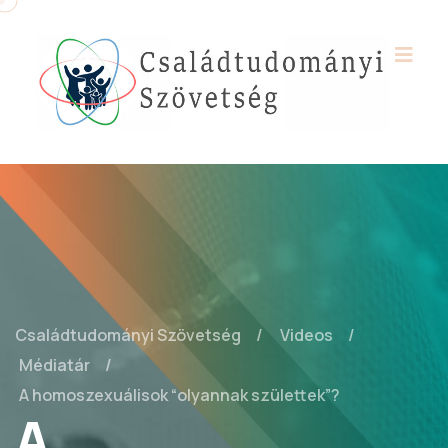
Családtudományi Szövetség
Videos
Médiatár
A homoszexuálisok “olyannak születtek”?
A