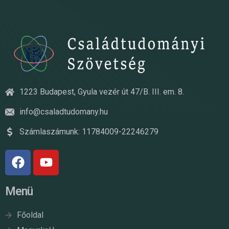
1223 Budapest, Gyula vezér út 47/B. III. em. 8.
info@csaladtudomany.hu
Számlaszámunk: 11784009-22246279
Menü
Főoldal