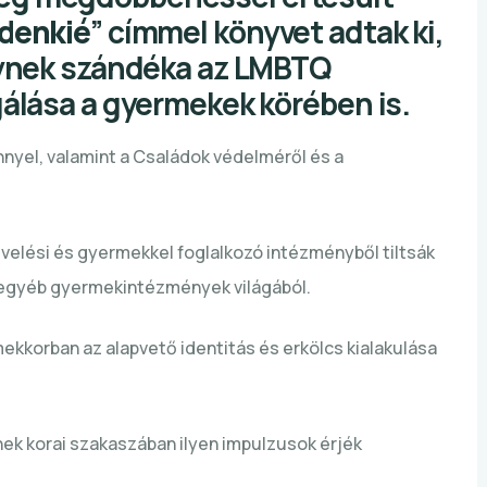
denkié
” címmel könyvet adtak ki,
lynek szándéka az LMBTQ
gálása a gyermekek körében is.
nnyel, valamint a Családok védelméről és a
evelési és gyermekkel foglalkozó intézményből tiltsák
és egyéb gyermekintézmények világából.
ekkorban az alapvető identitás és erkölcs kialakulása
ek korai szakaszában ilyen impulzusok érjék