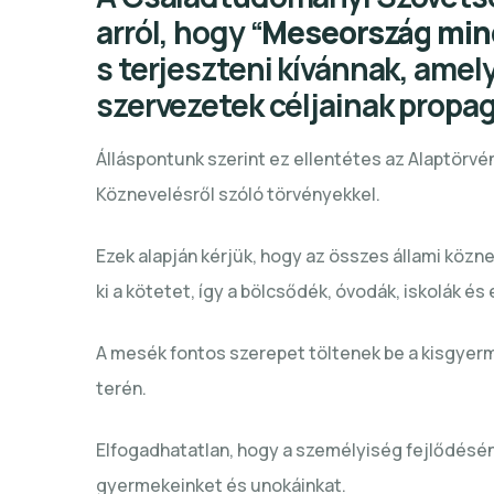
arról, hogy “
Meseország min
s terjeszteni kívánnak, ame
szervezetek céljainak propa
Álláspontunk szerint ez ellentétes az Alaptörvé
Köznevelésről szóló törvényekkel.
Ezek alapján kérjük, hogy az összes állami közn
ki a kötetet, így a bölcsődék, óvodák, iskolák 
A mesék fontos szerepet töltenek be a kisgyerm
terén.
Elfogadhatatlan, hogy a személyiség fejlődésén
gyermekeinket és unokáinkat.