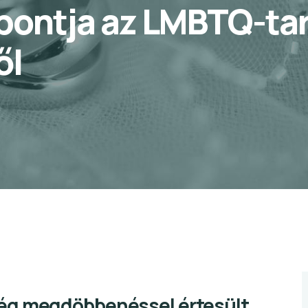
spontja az LMBTQ-ta
ől
ég megdöbbenéssel értesült