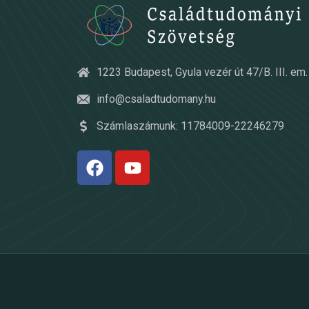
1223 Budapest, Gyula vezér út 47/B. III. em. 
info@csaladtudomany.hu
Számlaszámunk: 11784009-22246279