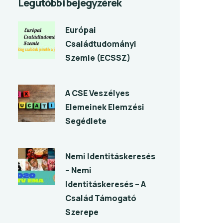
Legutóbbi bejegyzérek
Európai
Családtudományi
Szemle (ECSSZ)
A CSE Veszélyes
Elemeinek Elemzési
Segédlete
Nemi Identitáskeresés
– Nemi
Identitáskeresés – A
Család Támogató
Szerepe