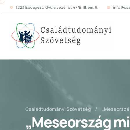
1223 Budapest, Gyula vezér út 47/B. III. em. 8.
info@cs
Családtudományi Szövetség
„Meseország
„Meseország mi