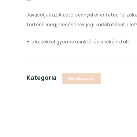
Javasoljuk az Alaptörvénnyel ellentétes “érzék
történő megjelenésének jogi korlátozását, ille
El a kezekkel gyermekeinktől és unokáinktól!
Kategória
Nyilatkozatok