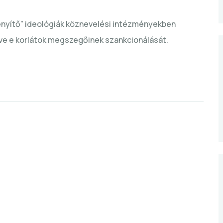
enyítő” ideológiák köznevelési intézményekben
tve e korlátok megszegőinek szankcionálását.