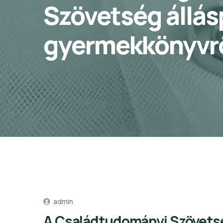
Szövetség állá
gyermekkönyvr
admin
A Családtudományi Szövets