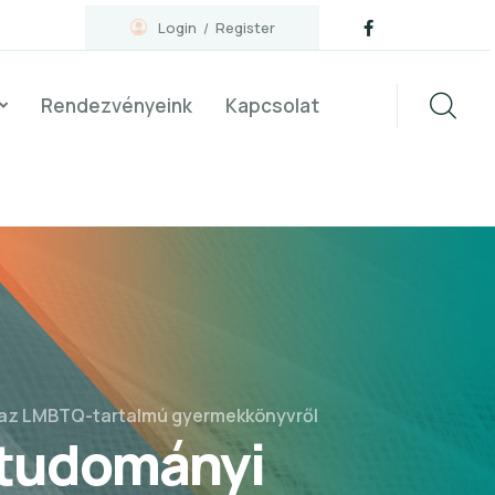
Login
Register
Rendezvényeink
Kapcsolat
 az LMBTQ-tartalmú gyermekkönyvről
dtudományi