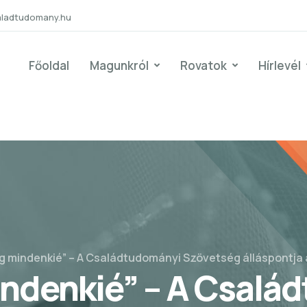
aladtudomany.hu
Főoldal
Magunkról
Rovatok
Hírlevél
 mindenkié” – A Családtudományi Szövetség álláspontja
ndenkié” – A Csalá