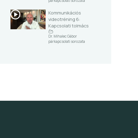
párkapcsolati sorozata
Kommunikációs
videotréning 6:
Kapcsolati tolmács
Dr. Mihalec Gábor
párkapcsolati sorozata