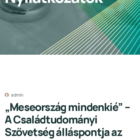
admin
„Meseország mindenkié” –
A Családtudományi
Szövetség álláspontja az