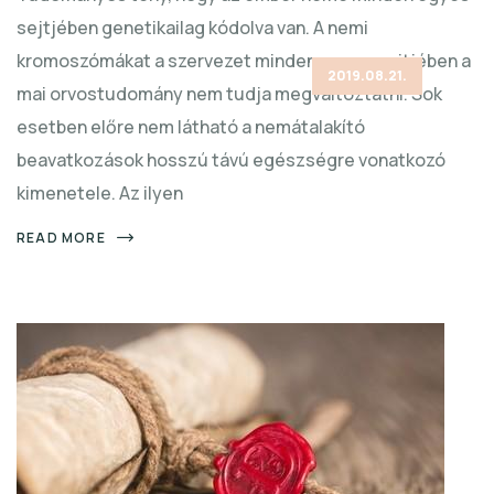
sejtjében genetikailag kódolva van. A nemi
kromoszómákat a szervezet minden egyes sejtjében a
2019.08.21.
mai orvostudomány nem tudja megváltoztatni. Sok
esetben előre nem látható a nemátalakító
beavatkozások hosszú távú egészségre vonatkozó
kimenetele. Az ilyen
READ MORE