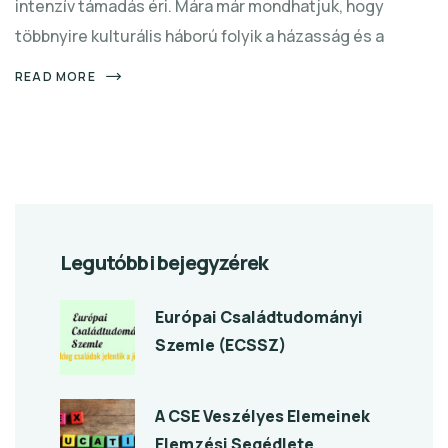
intenzív támadás éri. Mára már mondhatjuk, hogy
többnyire kulturális háború folyik a házasság és a
READ MORE
Legutóbbi bejegyzérek
Európai Családtudományi
Szemle (ECSSZ)
A CSE Veszélyes Elemeinek
Elemzési Segédlete