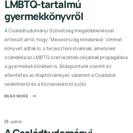
LMBTQ-tartalmú
gyermekkönyvről
A Családtudományi Szövetség megdöbbenéssel
értesült arról, hogy “Meseország mindenkié” címmel
könyvet adtak ki, s terjeszteni kívánnak, amelynek
szándéka az LMBTQ szervezetek céljainak propagálása
a gyermekek körében is. Álláspontunk szerint ez
ellentétes az Alaptörvénnyel, valamint a Családok
védelméről és a Köznevelésről szóló
READ MORE
admin
A Családtudományi