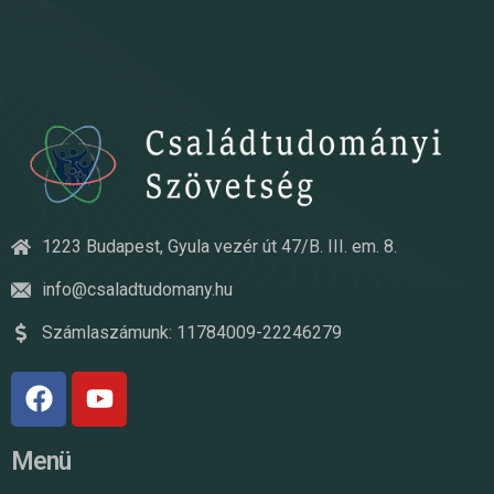
1223 Budapest, Gyula vezér út 47/B. III. em. 8.
info@csaladtudomany.hu
Számlaszámunk: 11784009-22246279
Menü