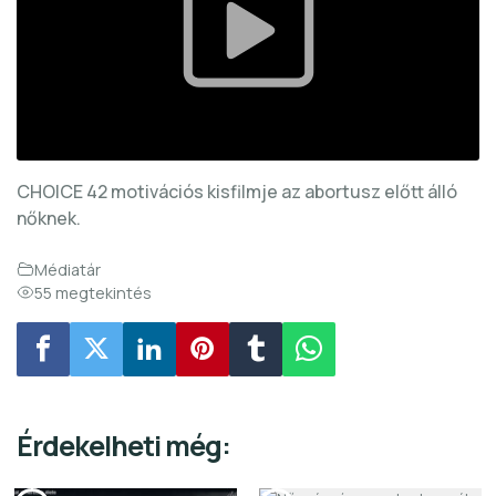
CHOICE 42 motivációs kisfilmje az abortusz előtt álló
nőknek.
Médiatár
55 megtekintés
Érdekelheti még: