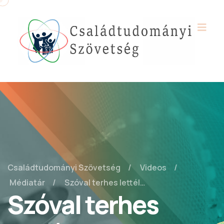
Családtudományi Szövetség
Videos
Médiatár
Szóval terhes lettél…
Szóval terhes