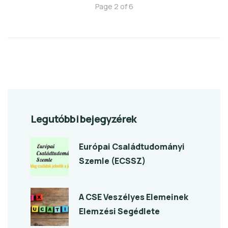
Page 2 of 6
Legutóbbi bejegyzérek
Európai Családtudományi
Szemle (ECSSZ)
A CSE Veszélyes Elemeinek
Elemzési Segédlete