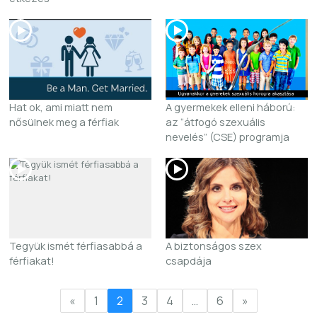
Hat ok, ami miatt nem
A gyermekek elleni háború:
nősülnek meg a férfiak
az “átfogó szexuális
nevelés” (CSE) programja
Tegyük ismét férfiasabbá a
A biztonságos szex
férfiakat!
csapdája
«
1
2
3
4
…
6
»