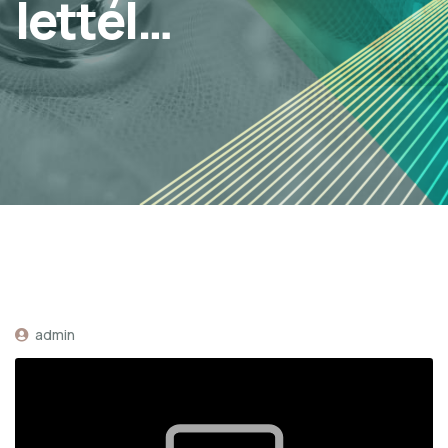
lettél…
admin