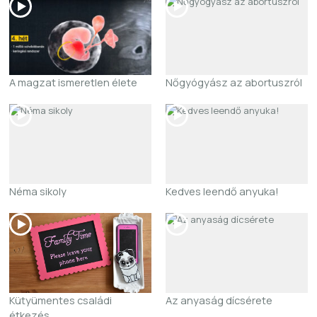
A magzat ismeretlen élete
Nőgyógyász az abortuszról
Néma sikoly
Kedves leendő anyuka!
Kütyümentes családi
Az anyaság dícsérete
étkezés