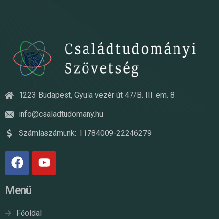
1223 Budapest, Gyula vezér út 47/B. III. em. 8.
info@csaladtudomany.hu
Számlaszámunk: 11784009-22246279
Menü
Főoldal