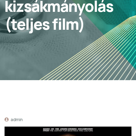
kizsákmányolás
(teljes film)
admin