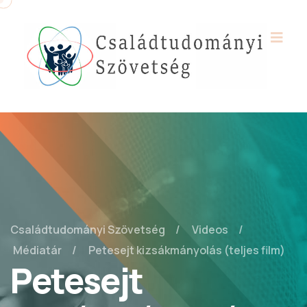
Családtudományi Szövetség
Videos
Médiatár
Petesejt kizsákmányolás (teljes film)
Petesejt