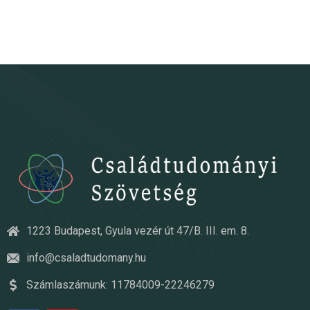
1223 Budapest, Gyula vezér út 47/B. III. em. 8.
info@csaladtudomany.hu
Számlaszámunk: 11784009-22246279