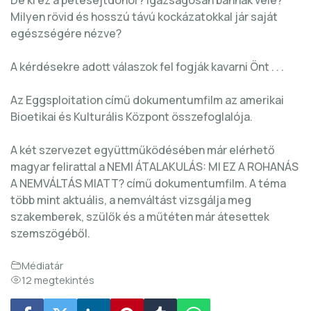
Milyen rövid és hosszú távú kockázatokkal jár saját
egészségére nézve?
A kérdésekre adott válaszok fel fogják kavarni Önt . . .
Az Eggsploitation című dokumentumfilm az amerikai
Bioetikai és Kulturális Központ összefoglalója.
A két szervezet együttműködésében már elérhető
magyar felirattal a NEMI ÁTALAKULÁS: MI EZ A ROHANÁS
A NEMVÁLTÁS MIATT? című dokumentumfilm. A téma
több mint aktuális, a nemváltást vizsgálja meg
szakemberek, szülők és a műtéten már átesettek
szemszögéből.
Médiatár
12 megtekintés