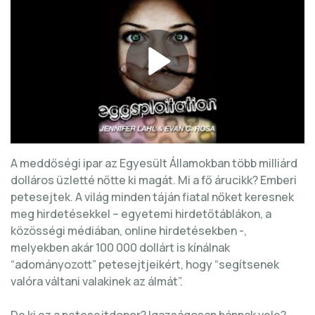
A meddőségi ipar az Egyesült Államokban több milliárd
dolláros üzletté nőtte ki magát. Mi a fő árucikk? Emberi
petesejtek. A világ minden táján fiatal nőket keresnek
meg hirdetésekkel – egyetemi hirdetőtáblákon, a
közösségi médiában, online hirdetésekben -,
melyekben akár 100 000 dollárt is kínálnak
“adományozott” petesejtjeikért, hogy “segítsenek
valóra váltani valakinek az álmát”.
De ki ez a petesejtdonor? Igazságosan bánnak vele?