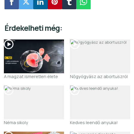
Érdekelheti még:
A magzat ismeretlen élete
Nőgyógyász az abortuszról
Néma sikoly
Kedves leendő anyuka!