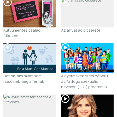
Kütyümentes családi
Az anyaság dícsérete
étkezés
Hat ok, ami miatt nem
A gyermekek elleni háború:
nősülnek meg a férfiak
az “átfogó szexuális
nevelés” (CSE) programja