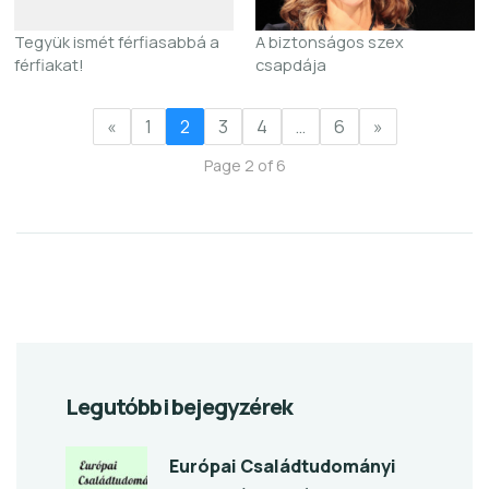
Tegyük ismét férfiasabbá a
A biztonságos szex
férfiakat!
csapdája
«
1
2
3
4
…
6
»
Page 2 of 6
Legutóbbi bejegyzérek
Európai Családtudományi