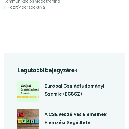
Kommunikációs videotréning
1: Pozitív perspektíva
Legutóbbi bejegyzérek
Európai Családtudományi
Szemle (ECSSZ)
A CSE Veszélyes Elemeinek
Elemzési Segédlete