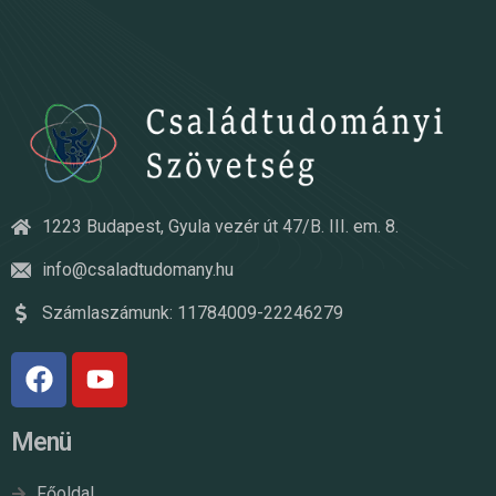
1223 Budapest, Gyula vezér út 47/B. III. em. 8.
info@csaladtudomany.hu
Számlaszámunk: 11784009-22246279
Menü
Főoldal