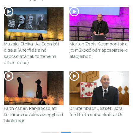
Muzslai Etelka: Az Éden két
Marton Zsolt: Szempontok a
oldala (A férfi és a nő
jól működő párkapcsolat lelki
kapcsolatának történelmi
alapjaihoz
áttekintése)
Faith Asher: Párkapcsolati
Dr. Steinbach József: Jóra
kultúrára nevelés az egyházi
fordította sorsunkat az Úr!
iskolákban