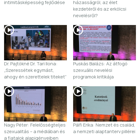
intimitásképesség fejlődése
házasságról, az élet
kezdetéről és az erkölcsi
nevelésről?
Dr. Pajtókné Dr. Tari Ilona:
Puskás Balázs: Az átfogó
„Szeressétek egymást,
szexuális nevelési
ahogy én szerettelek titeket”
programok kritikája
Nagy Péter: Felelősségteljes
Pálfi Erika: Nemzet és család,
szexualitás – a médiában és
a nemzeti alaptanterv pillérei
a fiatalok alapigényeiben