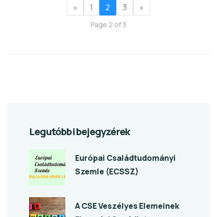
«
1
2
3
»
Page 2 of 3
Legutóbbi bejegyzérek
Európai Családtudományi
Szemle (ECSSZ)
A CSE Veszélyes Elemeinek