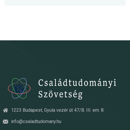
1223 Budapest, Gyula vezér út 47/B. III. em. 8.
info@csaladtudomany.hu