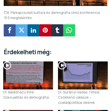
II. Párkapcsolati kultúra és demográfia című konferencia
3 megtekintés
Érdekelheti még:
Dr. Balásházy Imre:
Dr. Surányi-Vadas Tímea:
Szexualitás és demográfia
Csökkenő válások –
családpolitikai sikerek