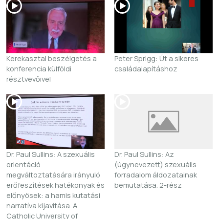
Kerekasztal beszélgetés a
Peter Sprigg: Út a sikeres
konferencia külföldi
családalapításhoz
résztvevőivel
Dr. Paul Sullins: A szexuális
Dr. Paul Sullins: Az
orientáció
(úgynevezett) szexuális
megváltoztatására irányuló
forradalom áldozatainak
erőfeszítések hatékonyak és
bemutatása. 2-rész
előnyösek: a hamis kutatási
narratíva kijavítása. A
Catholic University of