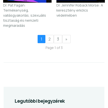
Dr. Pat Fagan:
Dr. Jennifer Roback Morse: A
Termékenység,
keresztény erkölcs
vallásgyakorlás, szexuális
védelmében
tisztaság és nemzeti
megmaradás
1
2
3
»
Page 1 of 3
Legutóbbi bejegyzérek