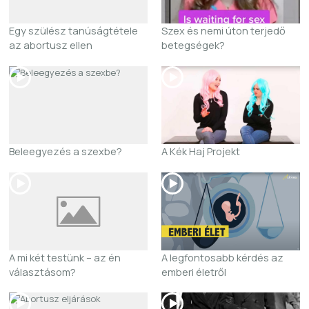
Egy szülész tanúságtétele
Szex és nemi úton terjedő
az abortusz ellen
betegségek?
Beleegyezés a szexbe?
A Kék Haj Projekt
A mi két testünk – az én
A legfontosabb kérdés az
választásom?
emberi életről