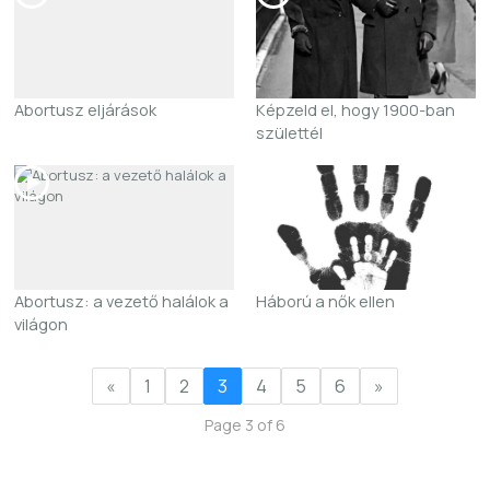
Abortusz eljárások
Képzeld el, hogy 1900-ban
születtél
Abortusz: a vezető halálok a
Háború a nők ellen
világon
«
1
2
3
4
5
6
»
Page 3 of 6