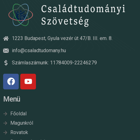
1223 Budapest, Gyula vezér út 47/B. III. em. 8.
info@csaladtudomany.hu
Számlaszámunk: 11784009-22246279
Menü
Főoldal
Magunkról
Rovatok