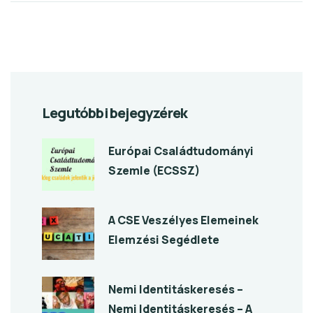
Legutóbbi bejegyzérek
Európai Családtudományi
Szemle (ECSSZ)
A CSE Veszélyes Elemeinek
Elemzési Segédlete
Nemi Identitáskeresés –
Nemi Identitáskeresés – A