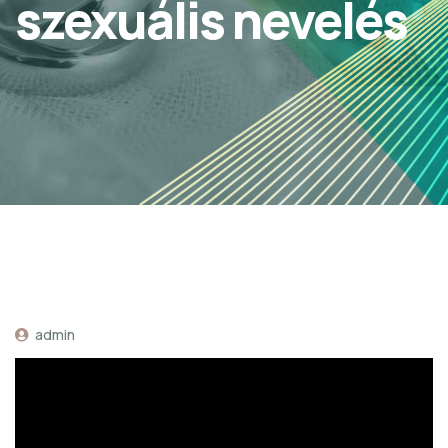
szexuális nevelés
admin