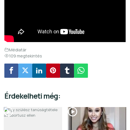
Médiatár
109 megtekintés
Érdekelheti még: