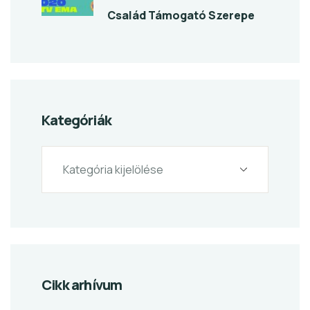
Család Támogató Szerepe
Kategóriák
Cikk arhívum