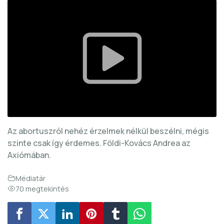
Az abortuszról nehéz érzelmek nélkül beszélni, mégis
szinte csak így érdemes. Földi-Kovács Andrea az
Axiómában.
Médiatár
70 megtekintés