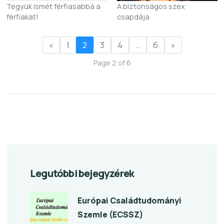
Tegyük ismét férfiasabbá a
A biztonságos szex
férfiakat!
csapdája
«
1
2
3
4
…
6
»
Page 2 of 6
Legutóbbi bejegyzérek
Európai Családtudományi
Szemle (ECSSZ)