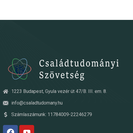
1223 Budapest, Gyula vezér út 47/B. III. em. 8.
info@csaladtudomany.hu
Számlaszámunk: 11784009-22246279