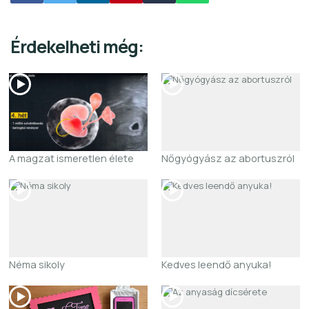
Érdekelheti még:
A magzat ismeretlen élete
Nőgyógyász az abortuszról
Néma sikoly
Kedves leendő anyuka!