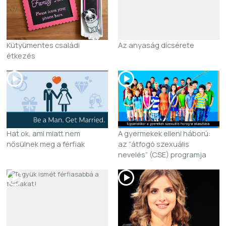
Kütyümentes családi
Az anyaság dícsérete
étkezés
Hat ok, ami miatt nem
A gyermekek elleni háború:
nősülnek meg a férfiak
az “átfogó szexuális
nevelés” (CSE) programja