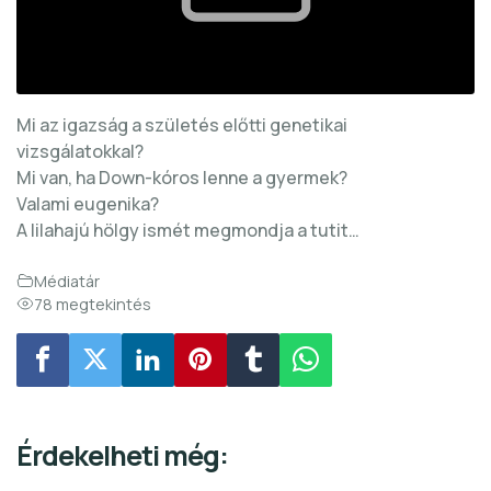
Mi az igazság a születés előtti genetikai
vizsgálatokkal?
Mi van, ha Down-kóros lenne a gyermek?
Valami eugenika?
A lilahajú hölgy ismét megmondja a tutit…
Médiatár
78 megtekintés
Érdekelheti még: