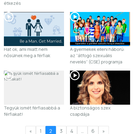
étkezés
Hat ok, ami miatt nem
A gyermekek elleni háború:
nősülnek meg a férfiak
az “átfogó szexuális
nevelés” (CSE) programja
Tegyük ismét férfiasabbá a
A biztonságos szex
férfiakat!
csapdája
«
1
2
3
4
…
6
»