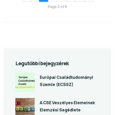
Page 2 of 6
Legutóbbi bejegyzérek
Európai Családtudományi
Szemle (ECSSZ)
A CSE Veszélyes Elemeinek
Elemzési Segédlete