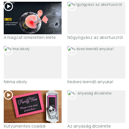
A magzat ismeretlen élete
Nőgyógyász az abortuszról
Néma sikoly
Kedves leendő anyuka!
Kütyümentes családi
Az anyaság dícsérete