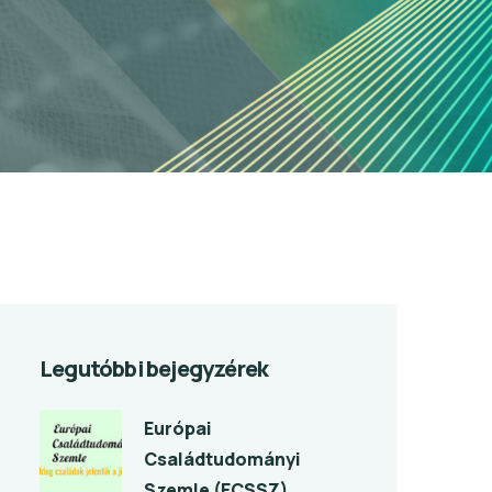
Legutóbbi bejegyzérek
Európai
Családtudományi
Szemle (ECSSZ)