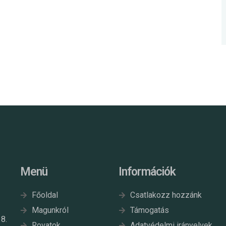
Menü
Információk
Főoldal
Csatlakozz hozzánk
Magunkról
Támogatás
8.
Rovatok
Adatvédelmi irányelvek