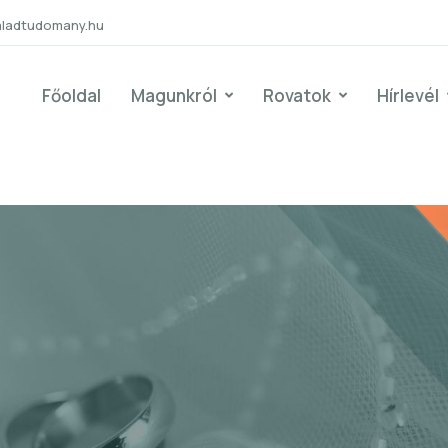
aladtudomany.hu
Főoldal
Magunkról
Rovatok
Hírlevél