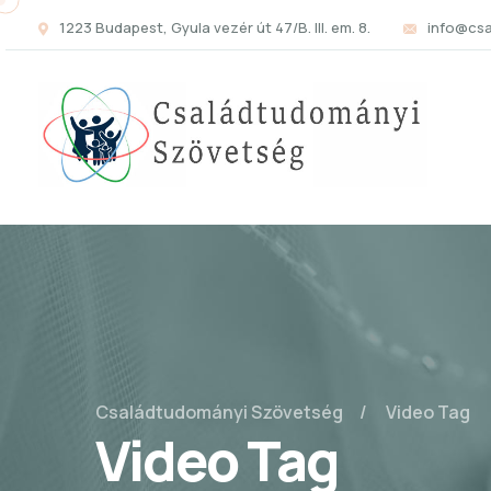
1223 Budapest, Gyula vezér út 47/B. III. em. 8.
info@cs
Családtudományi Szövetség
Video Tag
Video Tag