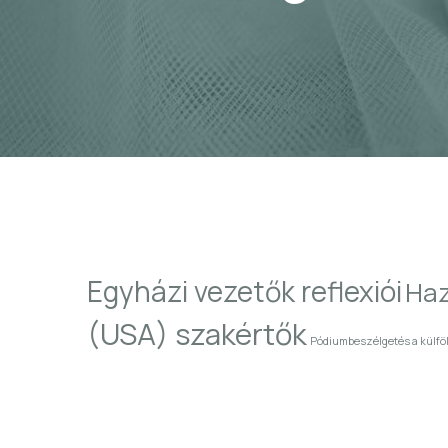
Egyházi vezetők reflexiói
Haz
(USA) szakértők
Pódiumbeszélgetés a külföl