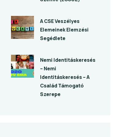
A CSE Veszélyes
Elemeinek Elemzési
Segédlete
Nemi Identitáskeresés
– Nemi
Identitáskeresés – A
Család Támogató
Szerepe