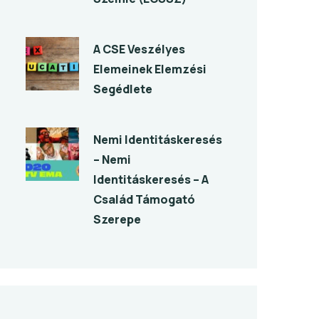
A CSE Veszélyes
Elemeinek Elemzési
Segédlete
Nemi Identitáskeresés
– Nemi
Identitáskeresés – A
Család Támogató
Szerepe