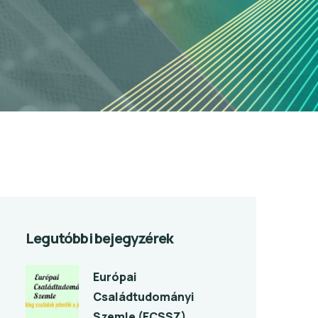
Legutóbbi bejegyzérek
Európai
Családtudományi
Szemle (ECSSZ)