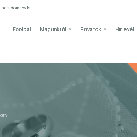
aladtudomany.hu
Főoldal
Magunkról
Rovatok
Hírlevél
ory