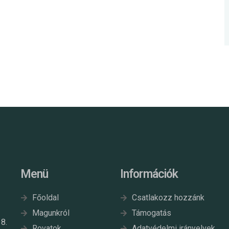
Menü
Információk
Főoldal
Csatlakozz hozzánk
Magunkról
Támogatás
8.
Rovatok
Adatvédelmi irányelvek