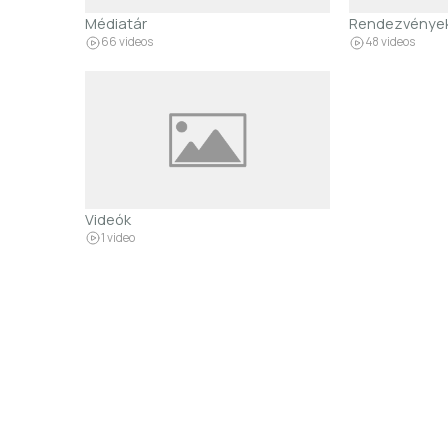
Médiatár
Rendezvénye
66 videos
48 videos
Videók
1 video