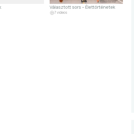
k
Választott sors – Élettörténetek
7 videos