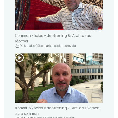
Kommunikációs videotréning 8: A változás
lépcsői
Dr. Mihalec Gábor párkapcsolati sorozata
Kommunikációs videotréning 7: Ami a szívemen,
az a számon