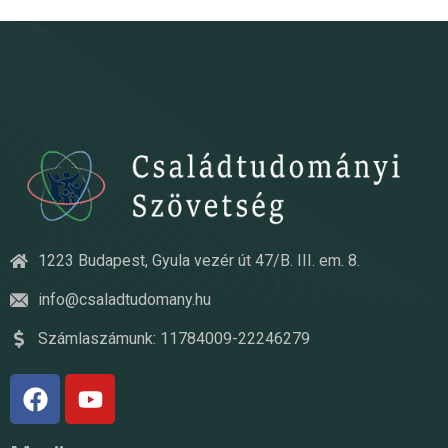
1223 Budapest, Gyula vezér út 47/B. III. em. 8.
info@csaladtudomany.hu
Számlaszámunk: 11784009-22246279