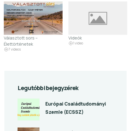
Választott sors –
Videók
Élettörténetek
1 video
7 videos
Legutóbbi bejegyzérek
Európai Családtudományi
Szemle (ECSSZ)