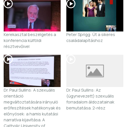
Kerekasztal beszélgetés a
Peter Sprigg: Út a sikeres
konferencia külföldi
családalapításhoz
résztvevőivel
Dr. Paul Sullins: A szexuális
Dr. Paul Sullins: Az
orientáció
(úgynevezett) szexuális
megváltoztatására irányuló
forradalom áldozatainak
erőfeszítések hatékonyak és
bemutatása. 2-rész
előnyösek: a hamis kutatási
narratíva kijavítása. A
Catholic University of