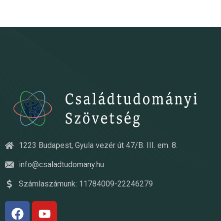
1223 Budapest, Gyula vezér út 47/B. III. em. 8.
info@csaladtudomany.hu
Számlaszámunk: 11784009-22246279