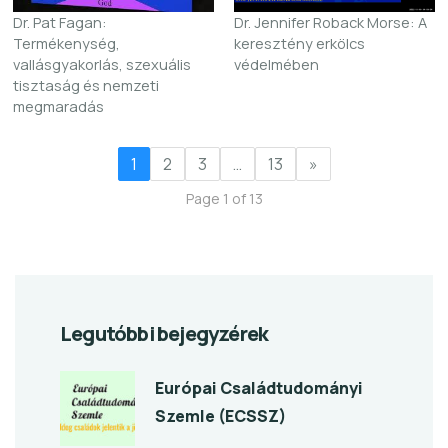
Dr. Pat Fagan:
Dr. Jennifer Roback Morse: A
Termékenység,
keresztény erkölcs
vallásgyakorlás, szexuális
védelmében
tisztaság és nemzeti
megmaradás
1
2
3
…
13
»
Page 1 of 13
Legutóbbi bejegyzérek
Európai Családtudományi
Szemle (ECSSZ)