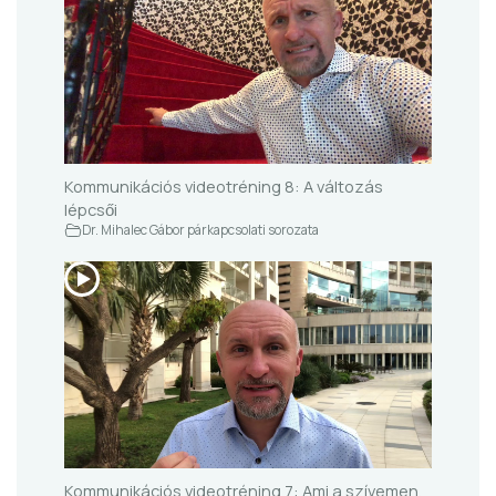
Kommunikációs videotréning 8: A változás
lépcsői
Dr. Mihalec Gábor párkapcsolati sorozata
Kommunikációs videotréning 7: Ami a szívemen,