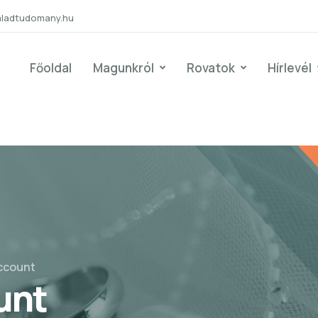
aladtudomany.hu
Főoldal
Magunkról
Rovatok
Hírlevél
ccount
unt