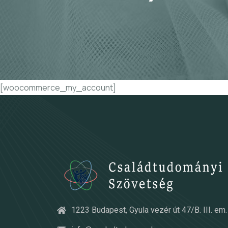
[woocommerce_my_account]
1223 Budapest, Gyula vezér út 47/B. III. em. 