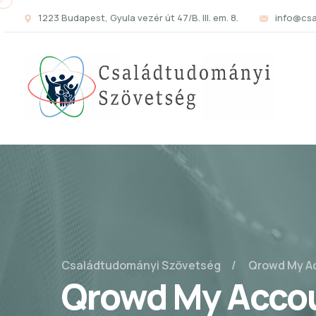
1223 Budapest, Gyula vezér út 47/B. III. em. 8.
info@cs
Családtudományi Szövetség
Qrowd My A
Qrowd My Acco