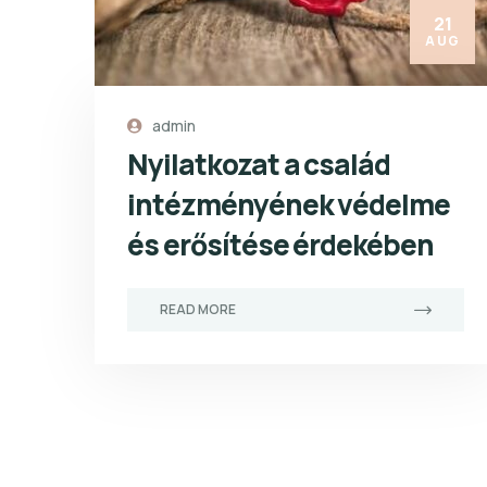
21
AUG
admin
Nyilatkozat a család
intézményének védelme
és erősítése érdekében
READ MORE