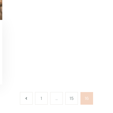
1
…
15
16