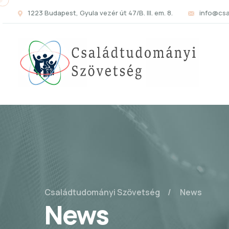
1223 Budapest, Gyula vezér út 47/B. III. em. 8.
info@cs
Családtudományi Szövetség
News
News