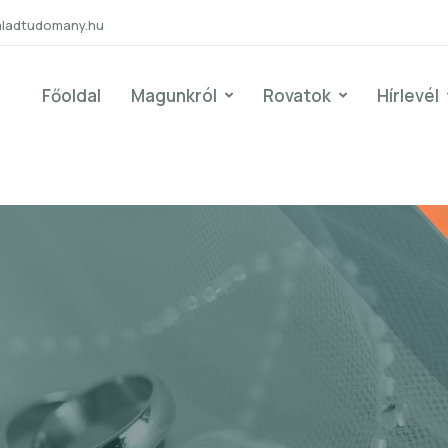
aladtudomany.hu
Főoldal
Magunkról
Rovatok
Hírlevél