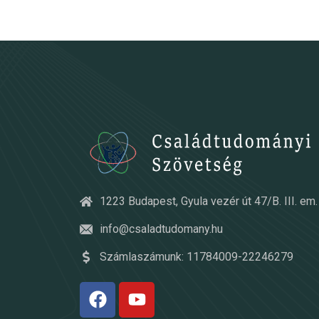
1223 Budapest, Gyula vezér út 47/B. III. em. 
info@csaladtudomany.hu
Számlaszámunk: 11784009-22246279