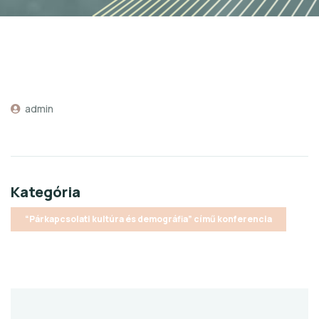
admin
Kategória
“Párkapcsolati kultúra és demográfia” című konferencia