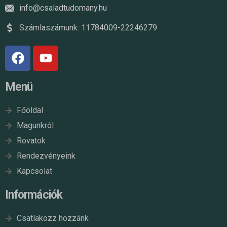
info@csaladtudomany.hu
Számlaszámunk: 11784009-22246279
Menü
Főoldal
Magunkról
Rovatok
Rendezvényeink
Kapcsolat
Információk
Csatlakozz hozzánk