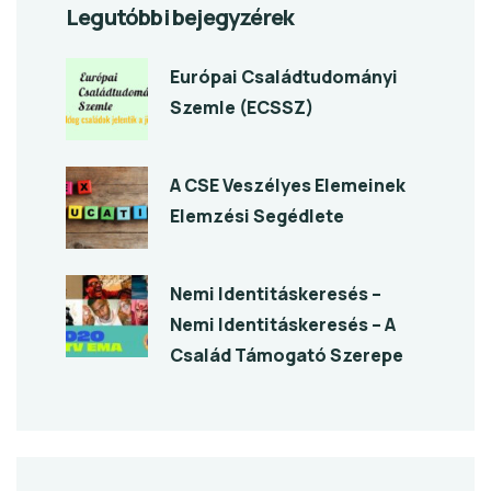
Legutóbbi bejegyzérek
Európai Családtudományi
Szemle (ECSSZ)
A CSE Veszélyes Elemeinek
Elemzési Segédlete
Nemi Identitáskeresés –
Nemi Identitáskeresés – A
Család Támogató Szerepe