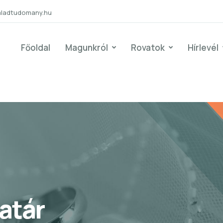
aladtudomany.hu
Főoldal
Magunkról
Rovatok
Hírlevél
atár