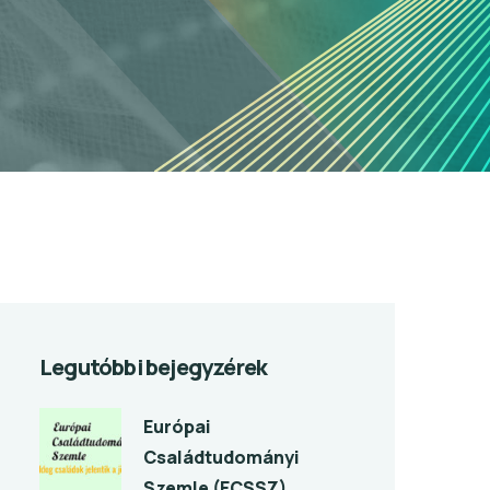
Legutóbbi bejegyzérek
Európai
Családtudományi
Szemle (ECSSZ)