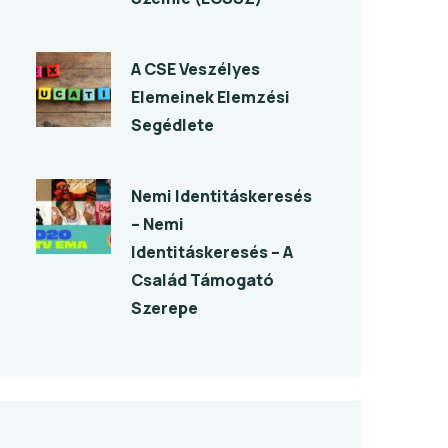
A CSE Veszélyes
Elemeinek Elemzési
Segédlete
Nemi Identitáskeresés
– Nemi
Identitáskeresés – A
Család Támogató
Szerepe