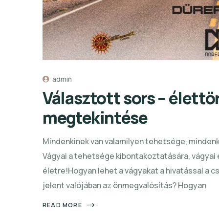
admin
Választott sors – élett
megtekintése
Mindenkinek van valamilyen tehetsége, mindenki
Vágyai a tehetsége kibontakoztatására, vágyai e
életre!Hogyan lehet a vágyakat a hivatással a cs
jelent valójában az önmegvalósítás? Hogyan
READ MORE