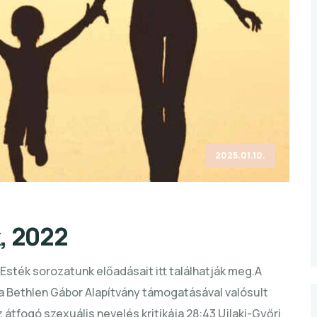
2025.01.10.
, 2022
ték sorozatunk előadásait itt találhatják meg.A
 Bethlen Gábor Alapítvány támogatásával valósult
 átfogó szexuális nevelés kritikája 28:43 Ujlaki-Győri