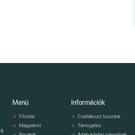
Menü
Információk
Főoldal
Csatlakozz hozzánk
Magunkról
Támogatás
8.
Rovatok
Adatvédelmi irányelvek