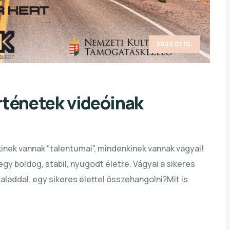
2025.01.10.
örténetek videóinak
nek vannak “talentumai”, mindenkinek vannak vágyai!
gy boldog, stabil, nyugodt életre. Vágyai a sikeres
aláddal, egy sikeres élettel összehangolni?Mit is