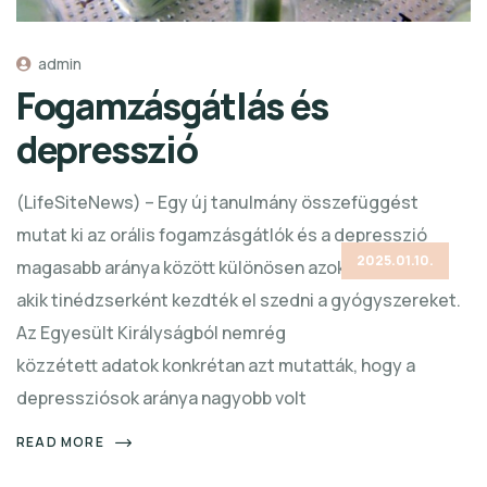
admin
Fogamzásgátlás és
depresszió
(LifeSiteNews) – Egy új tanulmány összefüggést
mutat ki az orális fogamzásgátlók és a depresszió
2025.01.10.
magasabb aránya között különösen azoknál a nőknél,
akik tinédzserként kezdték el szedni a gyógyszereket.
Az Egyesült Királyságból nemrég
közzétett adatok konkrétan azt mutatták, hogy a
depressziósok aránya nagyobb volt
READ MORE