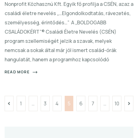
Nonprofit Közhasznú Kft. Egyik fő profilja a CSÉN, azaz a
családi életre nevelés „…Elgondolkodtatás, rávezetés,
személyesség, érintődés…” A „BOLDOGABB
CSALÁDOKÉRT”® Családi Életre Nevelés (CSÉN)
program szellemiségét jelzik a szavak, melyek
nemcsak a sokak által már jól ismert család-órák
hangulatát, hanem a programhoz kapcsolódó
READ MORE
1
…
3
4
5
6
7
…
10