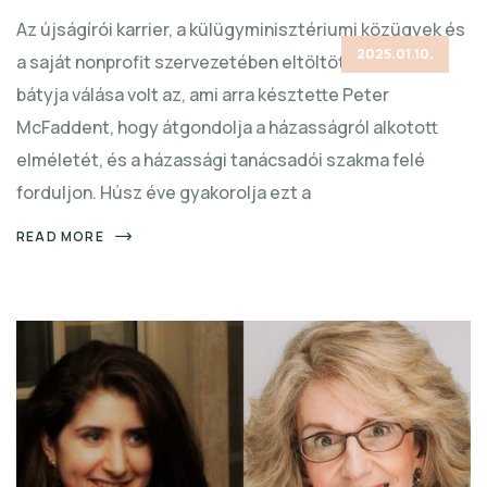
Az újságírói karrier, a külügyminisztériumi közügyek és
2025.01.10.
a saját nonprofit szervezetében eltöltött karrier után
bátyja válása volt az, ami arra késztette Peter
McFaddent, hogy átgondolja a házasságról alkotott
elméletét, és a házassági tanácsadói szakma felé
forduljon. Húsz éve gyakorolja ezt a
READ MORE