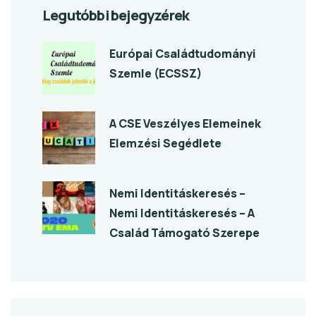
Legutóbbi bejegyzérek
Európai Családtudományi
Szemle (ECSSZ)
A CSE Veszélyes Elemeinek
Elemzési Segédlete
Nemi Identitáskeresés –
Nemi Identitáskeresés – A
Család Támogató Szerepe