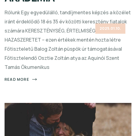
Rólunk Egy egyedülálló, tandíjmentes képzés a közélet
iránt érdeklődő 18 és 35 év közötti keresztény fiatalok
2025.01.10.
számára KERESZTÉNYSÉG, ÉRTELMISÉGI KÜLDETÉS,
HAZASZERETET – ezen értékek mentén hozta létre
Főtiszteletű Balog Zoltán püspök úr támogatásával
Főtisztelendő Osztie Zoltán atya az Aquinói Szent
Tamás Ökumenikus
READ MORE