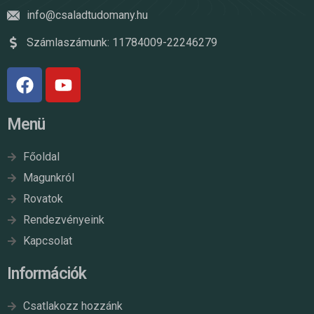
info@csaladtudomany.hu
Számlaszámunk: 11784009-22246279
Menü
Főoldal
Magunkról
Rovatok
Rendezvényeink
Kapcsolat
Információk
Csatlakozz hozzánk