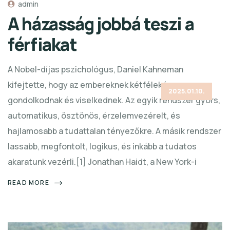
admin
A házasság jobbá teszi a
férfiakat
A Nobel-díjas pszichológus, Daniel Kahneman
kifejtette, hogy az embereknek kétféleképpen
2025.01.10.
gondolkodnak és viselkednek. Az egyik rendszer gyors,
automatikus, ösztönös, érzelemvezérelt, és
hajlamosabb a tudattalan tényezőkre. A másik rendszer
lassabb, megfontolt, logikus, és inkább a tudatos
akaratunk vezérli.[1] Jonathan Haidt, a New York-i
READ MORE