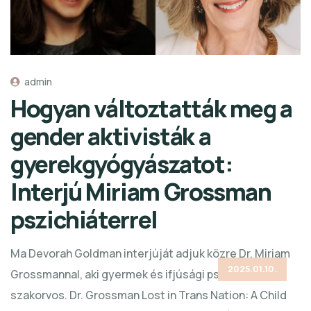
admin
Hogyan változtatták meg a
gender aktivisták a
gyerekgyógyászatot:
Interjú Miriam Grossman
pszichiáterrel
Ma Devorah Goldman interjúját adjuk közre Dr. Miriam
2025.01.10.
Grossmannal, aki gyermek és ifjúsági pszichiáter
szakorvos. Dr. Grossman Lost in Trans Nation: A Child