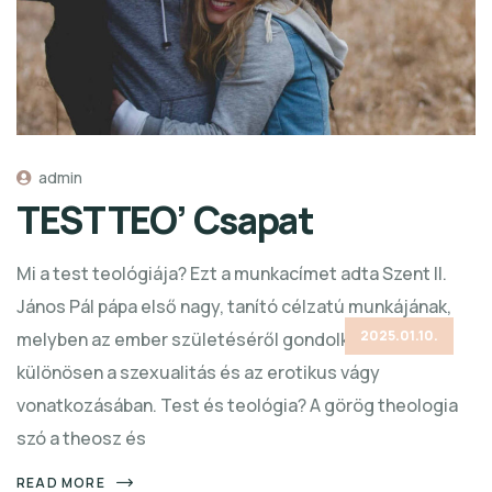
admin
TESTTEO’ Csapat
Mi a test teológiája? Ezt a munkacímet adta Szent II.
János Pál pápa első nagy, tanító célzatú munkájának,
2025.01.10.
melyben az ember születéséről gondolkodik,
különösen a szexualitás és az erotikus vágy
vonatkozásában. Test és teológia? A görög theologia
szó a theosz és
READ MORE